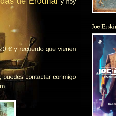
das de Erodhar
y hoy
Joe Erski
 20 € y recuerdo que vienen
lo, puedes contactar conmigo
om