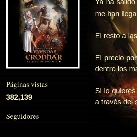
Ya ha salido
me han llega
El resto a las
El precio po
dentro los m
Páginas vistas
Si lo quiere
382,139
a través del
Seguidores