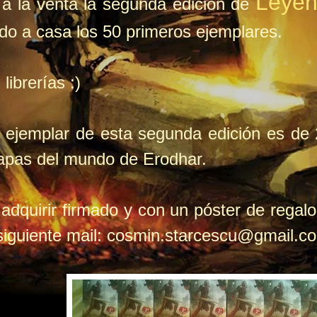
Leyen
 a la venta la segunda edición de
do a casa los 50 primeros ejemplares.
 librerías :)
r ejemplar de esta segunda edición es de
apas del mundo de Erodhar.
s adquirir firmado y con un póster de rega
 siguiente mail: cosmin.starcescu@gmail.c