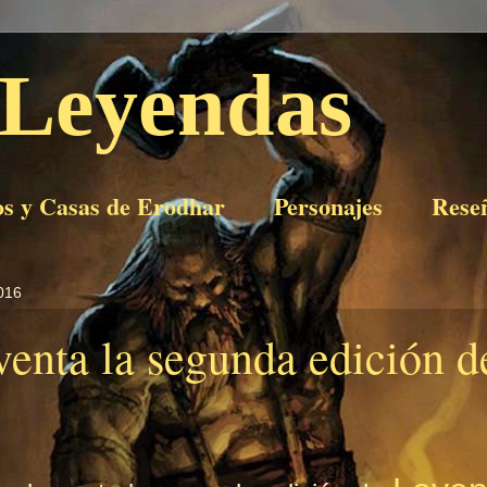
 Leyendas
os y Casas de Erodhar
Personajes
Rese
2016
 venta la segunda edición 