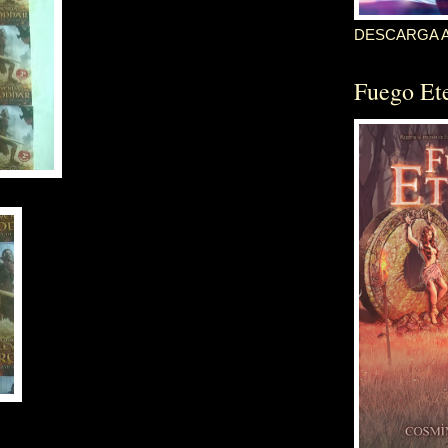
DESCARGA 
Fuego Et