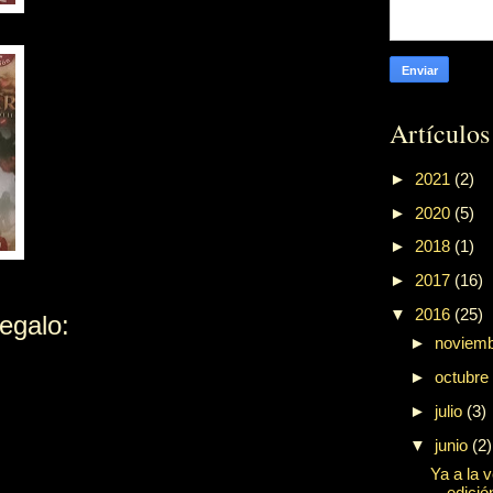
Artículos
►
2021
(2)
►
2020
(5)
►
2018
(1)
►
2017
(16)
▼
2016
(25)
egalo:
►
noviem
►
octubre
►
julio
(3)
▼
junio
(2)
Ya a la 
edició