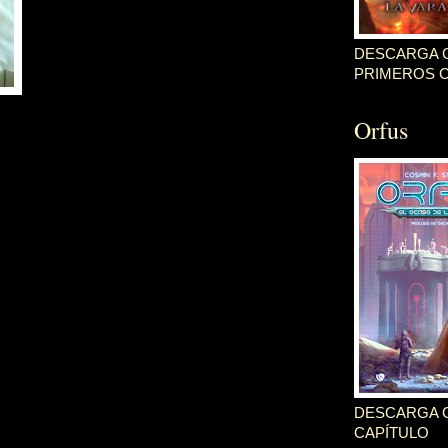
DESCARGA G
PRIMEROS 
Orfus
DESCARGA G
CAPÍTULO