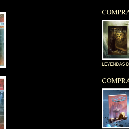
COMPR
LEYENDAS 
COMPR