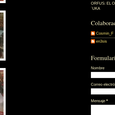
ORFUS: EL 
´UKA
Colabora
Cosmin_F
en3sis
Formulari
Nombre
Correo electr
Mensaje
*