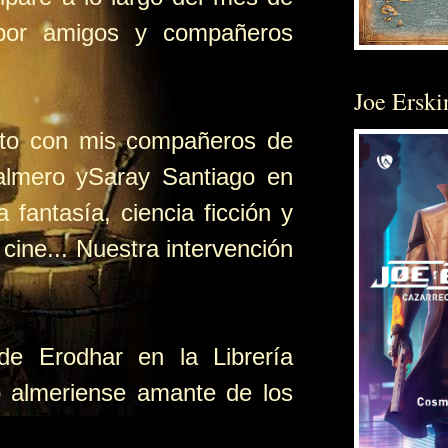
 por amigos y compañeros
Joe Erski
unto con mis compañeros de
Palmero ySaray Santiago en
fantasía, ciencia ficción y
, cine... Nuestra intervención
de Erodhar en la Librería
co almeriense amante de los