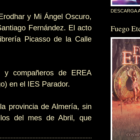
DESCARGA 
 Erodhar y Mi Ángel Oscuro,
antiago Fernández. El acto
Fuego Et
brería Picasso de la Calle
gos y compañeros de EREA
o) en el IES Parador.
a provincia de Almería, sin
los del mes de Abril, que