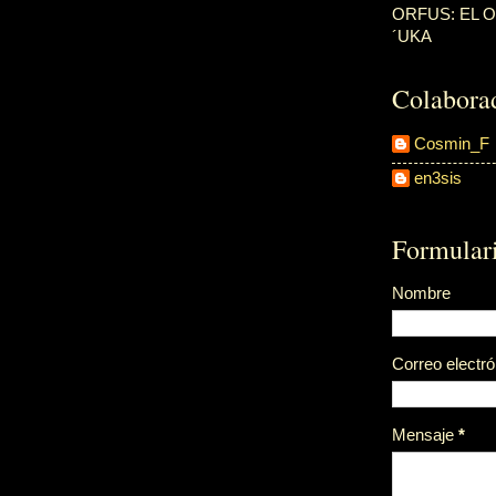
ORFUS: EL 
´UKA
Colabora
Cosmin_F
en3sis
Formulari
Nombre
Correo electr
Mensaje
*