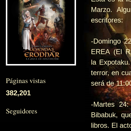
Marzo. Alg
escritores:
-Domingo 22
EREA
(El R
la
Expotaku. 
terror, en cu
Páginas vistas
será de 11:0
382,201
-Martes 24:
Seguidores
Bibabuk, que
libros. El ac