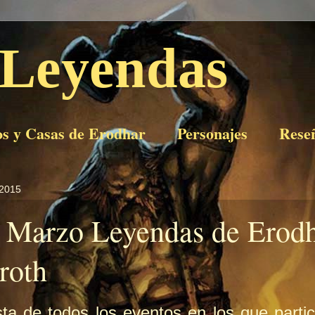
 Leyendas
os y Casas de Erodhar
Personajes
Rese
 2015
 Marzo Leyendas de Erodh
roth
ista de todos los eventos en los que parti