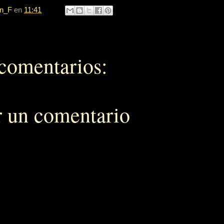
n_F
en
11:41
comentarios:
r un comentario