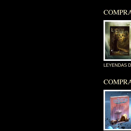
COMPR
LEYENDAS 
COMPR