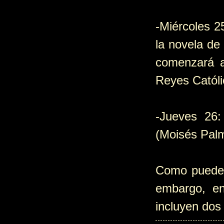
-Miércoles 2
la novela d
comenzará a 
Reyes Católi
-Jueves 26
(Moisés Palm
Como pueden 
embargo, en
incluyen dos