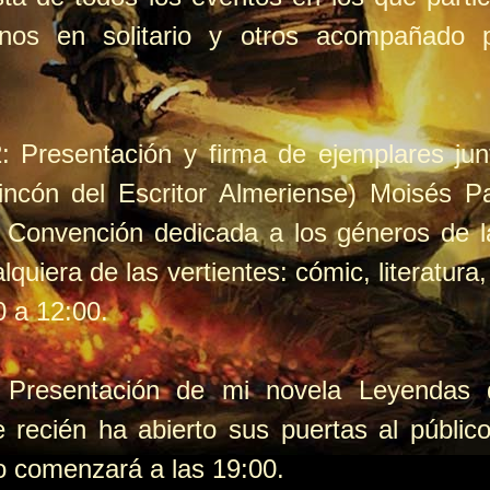
unos en solitario y otros acompañado
: Presentación y firma de ejemplares j
incón del Escritor Almeriense) Moisés 
Convención dedicada a los géneros de la 
alquiera de las vertientes: cómic, literatura
0 a 12:00.
 Presentación de mi novela Leyendas 
 recién ha abierto sus puertas al públi
to comenzará a las 19:00.