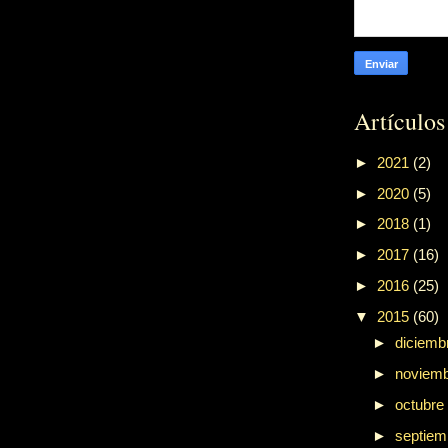
Artículos
►
2021
(2)
►
2020
(5)
►
2018
(1)
►
2017
(16)
►
2016
(25)
▼
2015
(60)
►
diciemb
►
noviem
►
octubre
►
septie