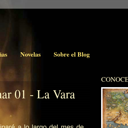
ñas
Novelas
Sobre el Blog
CONOCE
ar 01 - La Vara
ciparé a lo largo del mes de